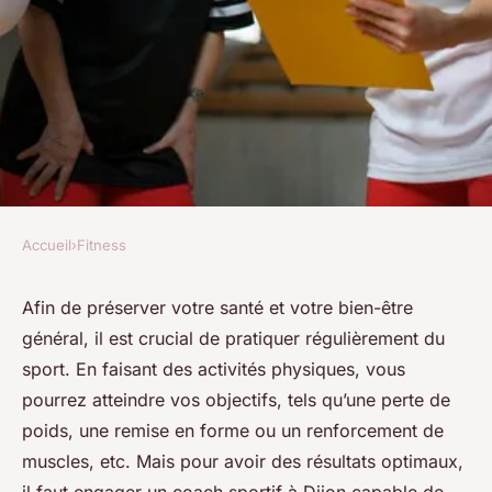
Accueil
›
Fitness
FITNESS
Comment profiter d'une
Afin de préserver votre santé et votre bien-être
général, il est crucial de pratiquer régulièrement du
séance personnalisée avec un
sport. En faisant des activités physiques, vous
coach sportif à Dijon ?
pourrez atteindre vos objectifs, tels qu’une perte de
poids, une remise en forme ou un renforcement de
admin
•
21 août 2024
•
3 min de lecture
muscles, etc. Mais pour avoir des résultats optimaux,