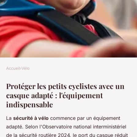
Accueil
›
Vélo
VÉLO
Protéger les petits cyclistes avec un
Casque vélo enfant : sécurité
casque adapté : l'équipement
et fun pour vos petits
indispensable
aventuriers
La
sécurité à vélo
commence par un équipement
admin
•
16 décembre 2025
•
7 min de lecture
adapté. Selon l'Observatoire national interministériel
de la sécurité routière 2024, le port du casque réduit