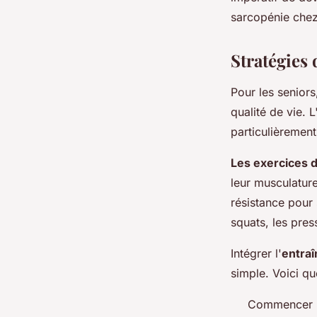
chez les personnes 
sarcopénie chez
admin
•
21 mars 2024
•
3 min de lecture
Stratégies
Pour les seniors
qualité de vie. 
particulièremen
Les exercices 
leur musculature
résistance pour
squats, les pres
Intégrer l'
entra
simple. Voici qu
Commencer pa