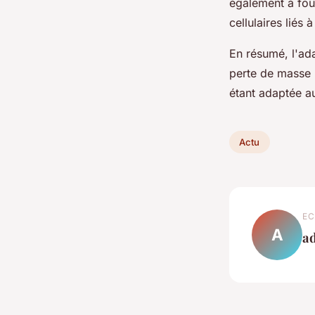
également à fou
cellulaires liés à
En résumé, l'ada
perte de masse m
étant adaptée au
Actu
EC
A
a