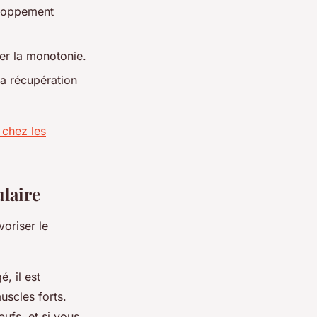
eloppement
ter la monotonie.
la récupération
 chez les
laire
voriser le
, il est
scles forts.
ufs, et si vous