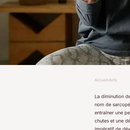
Accueil
›
Actu
ACTU
Approches pratiques
La diminution d
nom de sarcopéni
diminution de la ma
entraîner une pe
chutes et une dé
impératif de dév