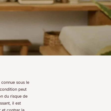
 connue sous le
 condition peut
on du risque de
sant, il est
 et contrer la