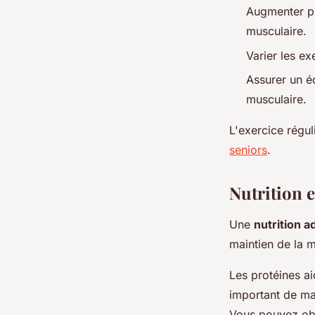
Augmenter pr
musculaire.
Varier les ex
Assurer un éq
musculaire.
L'exercice régul
seniors
.
Nutrition 
Une
nutrition 
maintien de la 
Les protéines ai
important de ma
Vous pouvez obt