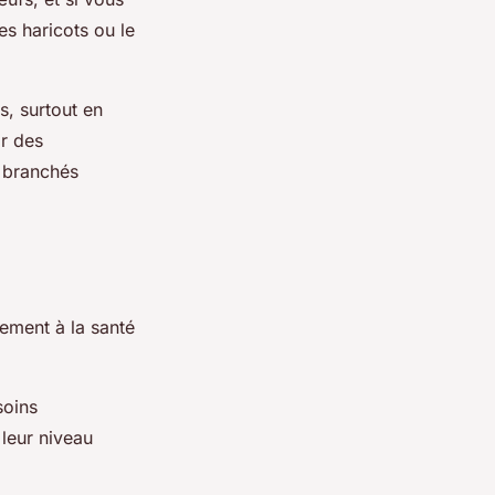
s haricots ou le
, surtout en
ir des
s branchés
lement à la santé
soins
 leur niveau