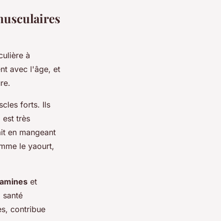
musculaires
culière à
t avec l'âge, et
re.
les forts. Ils
 est très
ait en mangeant
omme le yaourt,
tamines
et
a santé
es, contribue