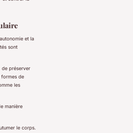
ulaire
'autonomie et la
ités sont
x de préserver
s formes de
comme les
de manière
utumer le corps.