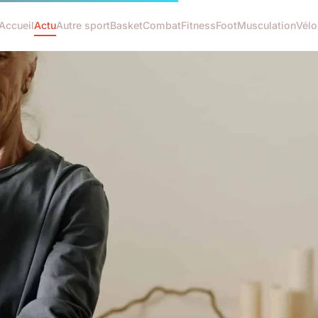
Accueil
Actu
Autre sport
Basket
Combat
Fitness
Foot
Musculation
Vélo