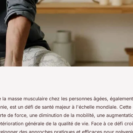
 pour contrer la
e la masse musculaire chez les personnes âgées, également
e, est un défi de santé majeur à l'échelle mondiale. Cette
sse musculaire
rte de force, une diminution de la mobilité, une augmentati
térioration générale de la qualité de vie. Face à ce défi crois
elopper des approches pratiques et efficaces pour prévenir